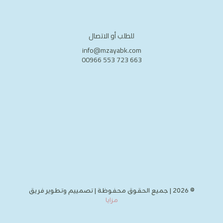
يمكن
اختيار
الخيارا
على
للطلب أو الاتصال
صفحة
info@mzayabk.com
المنتج
00966 553 723 663
© 2026 | جميع الحقوق محفوظة | تصمييم وتطوير فريق
مزايا